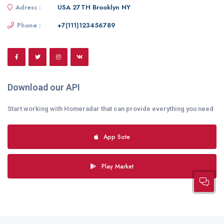
Adress :
USA 27TH Brooklyn NY
Phone :
+7(111)123456789
Download our API
Start working with Homeradar that can provide everything you need
App Sote
Play Market