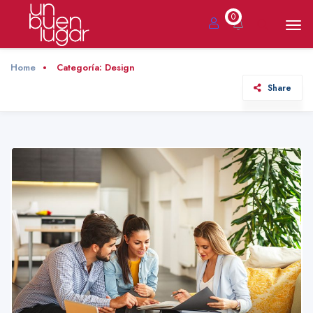
0
Home
Categoría:
Design
Share