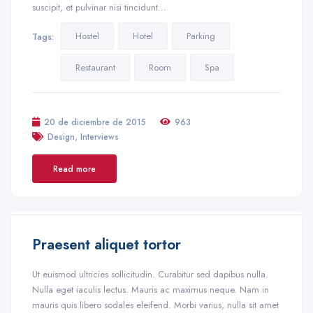
suscipit, et pulvinar nisi tincidunt…
Hostel
Hotel
Parking
Tags:
Restaurant
Room
Spa
20 de diciembre de 2015
963
,
Design
Interviews
Read more
Praesent aliquet tortor
Ut euismod ultricies sollicitudin. Curabitur sed dapibus nulla.
Nulla eget iaculis lectus. Mauris ac maximus neque. Nam in
mauris quis libero sodales eleifend. Morbi varius, nulla sit amet