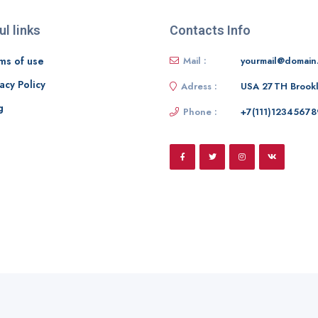
ul links
Contacts Info
ms of use
Mail :
yourmail@domain
acy Policy
Adress :
USA 27TH Brook
g
Phone :
+7(111)12345678