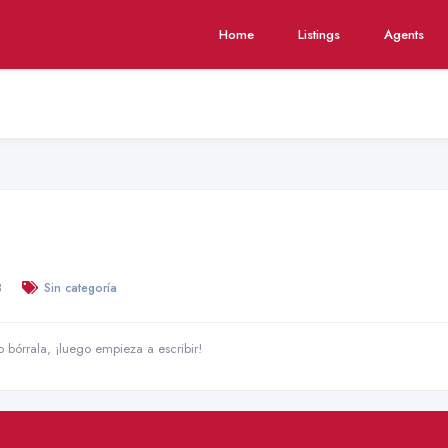
Home
Listings
Agents
8
Sin categoría
o bórrala, ¡luego empieza a escribir!