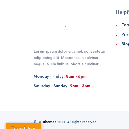
Helpf
Ter
Priv
Blo
Lorem ipsum dolor sit amet, consectetur
adipiscing elit. Maecenas in pulvinar
neque. Nulla finibus lobortis pulvinar.
Monday - Friday:
8am - 6pm
Saturday - Sunday:
9am - 3pm
©
CTHthemes
2021. All rights reserved.
Translate »