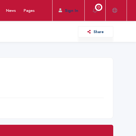
0
News
Pages
Sign In
Share